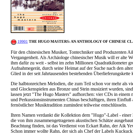
19901
THE HUGO MASTERS: AN ANTHOLOGY OF CHINESE CLAS
Für den chinesischen Musiker, Tontechniker und Produzenten Aik 
Vergangenheit. Als Archäologe chinesischer Musik will er alte W
ihm dafür zu weit - selbst im zehn Millionen Quadratkilometer gr
Aufnahmegerät, durch seine Heimat auf der Suche nach den alten Me
Glied in der seit Jahrtausenden bestehenden Überlieferungskette 
Die halbtonreichen Melodien, die zum Teil schon vor mehr als vie
und Glockenspielen aus Bronze und Stein musiziert wurden, sind
lassen jetzt "The Hugo Masters" aufhorchen: vier CDs in einem mi
und Perkussionsinstrumenten Chinas beschäftigen, ihren Einfluß 
fernöstlicher Musiktradition zumindest teilweise entschlüsseln.
Ihren Namen verdankt die Kollektion dem "Hugo"-Label - einer Pl
die von ihm zusammengetragenen akustischen Schätze ausgebaut 
Beachtung finden, ist das Verdienst von Eckart Rahn, der Aik Yew
Schon immer wollte Rahn, der sich als Chef der Labels Kuckuck