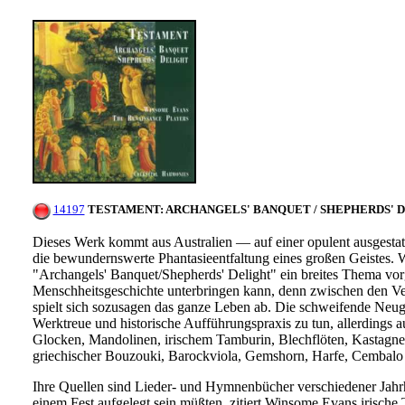
14197
TESTAMENT: ARCHANGELS' BANQUET / SHEPHERDS' D
Dieses Werk kommt aus Australien — auf einer opulent ausgestat
die bewundernswerte Phantasieentfaltung eines großen Geistes.
"Archangels' Banquet/Shepherds' Delight" ein breites Thema vor
Menschheitsgeschichte unterbringen kann, denn zwischen den V
spielt sich sozusagen das ganze Leben ab. Die schweifende Neug
Werktreue und historische Aufführungspraxis zu tun, allerdings au
Glocken, Mandolinen, irischem Tamburin, Blechflöten, Kastagnett
griechischer Bouzouki, Barockviola, Gemshorn, Harfe, Cembalo — d
Ihre Quellen sind Lieder- und Hymnenbücher verschiedener Jahr
einem Fest aufgelegt sein müßten, zitiert Winsome Evans irische 